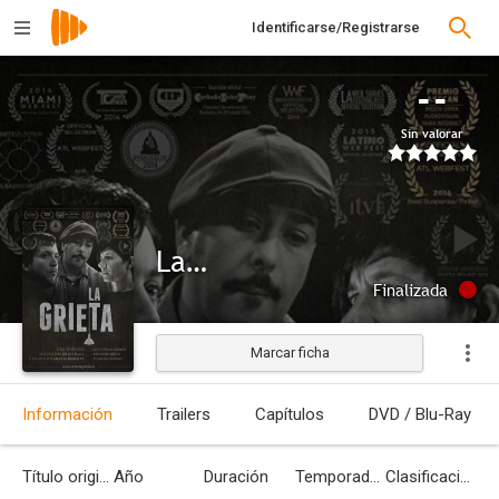
Identificarse/Registrarse
--
Sin valorar
La grieta
Finalizada
Marcar ficha
Información
Trailers
Capítulos
DVD / Blu-Ray
Título original
Año
Duración
Temporadas
Clasificación por edades