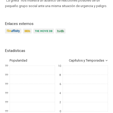
"La grieta" nos muestra un abanico de reacciones posibles de un
pequeño grupo social ante una misma situación de urgencia y peligro.
Enlaces externos
Estadísticas
Popularidad
Capítulos y Temporadas
???
10
???
8
???
6
???
4
???
2
???
0