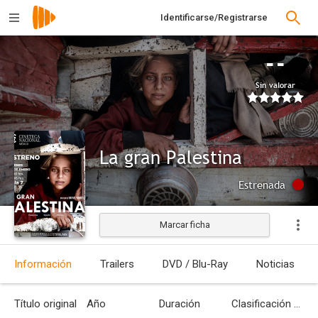
Identificarse/Registrarse
--
Sin valorar
La gran Palestina
Estrenada
Marcar ficha
Información
Trailers
DVD / Blu-Ray
Noticias
Título original
Año
Duración
Clasificación por edades