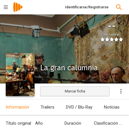
Identificarse/Registrarse
--
Sin valorar
La gran calumnia
Marcar ficha
Información
Trailers
DVD / Blu-Ray
Noticias
Título original
Año
Duración
Clasificación por edades