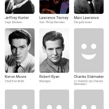
Jeffrey Hunter
Lawrence Tierney
Marc Lawrence
Capt. Benteen
Gen. Philip Sheridan
The gold miner
Kieron Moore
Robert Ryan
Charles Stalmaker
Chief Dull Knife
Mulligan
Lt. Howells (as Charles
Stalnaker)