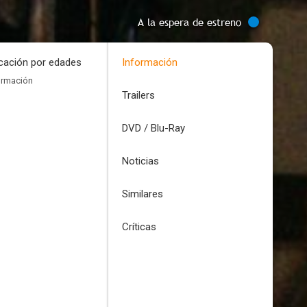
A la espera de estreno
icación por edades
Información
ormación
Trailers
DVD / Blu-Ray
Noticias
Similares
Críticas