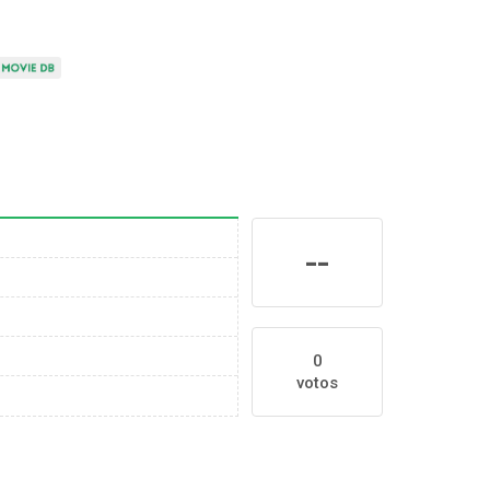
--
0
votos