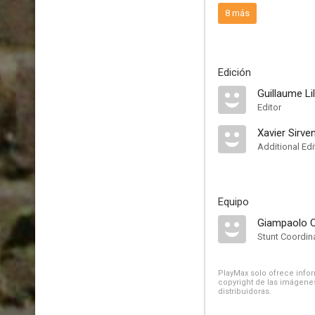
8 más
Edición
Guillaume Lil
Editor
Xavier Sirve
Additional Edi
Equipo
Giampaolo 
Stunt Coordin
PlayMax solo ofrece inform
copyright de las imágenes
distribuidoras.