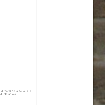
irector de la película. El
oductoras y/o