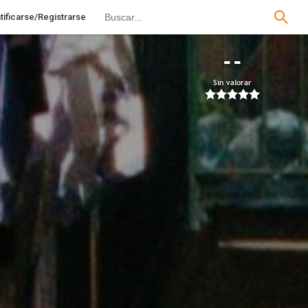
tificarse/Registrarse
--
Sin valorar