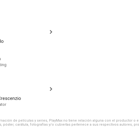
lo
n
ting
Crescenzio
ator
ación de películas y series, PlayMax no tiene relación alguna con el productor o el d
, póster, carátula, fotografías y/o cubiertas pertenece a sus respectivos autores, pr