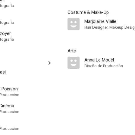
tografía
Costume & Make-Up
Marjolaine Vialle
tografía
Hair Designer, Makeup Desig
azoyer
tografía
Arte
Anna Le Mouël
Diseño de Producción
asi
u Poisson
Produccion
 Cinéma
Produccion
Produccion