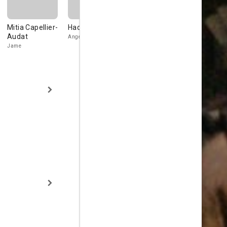
Mitia Capellier-
Hadya Fofana
Rouge Isaac
Lou-Ann L
Audat
Glorennec
Angela
Amaury
Jame
Constance