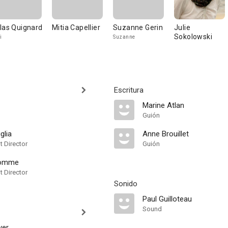
las Quignard
Mitia Capellier
Suzanne Gerin
Julie
Sokolowski
i
Suzanne
Escritura
Marine Atlan
Guión
glia
Anne Brouillet
t Director
Guión
homme
t Director
Sonido
Paul Guilloteau
Sound
yer