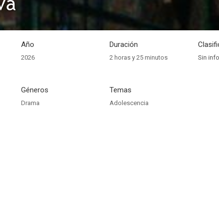
va
Año
Duración
Clasif
2026
2 horas y 25 minutos
Sin inf
Géneros
Temas
Drama
Adolescencia