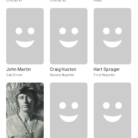
Official #1
Official #2
Hood
John Martin
Craig Huston
Hart Sprager
Cab Driver
Second Reporter
First Reporter