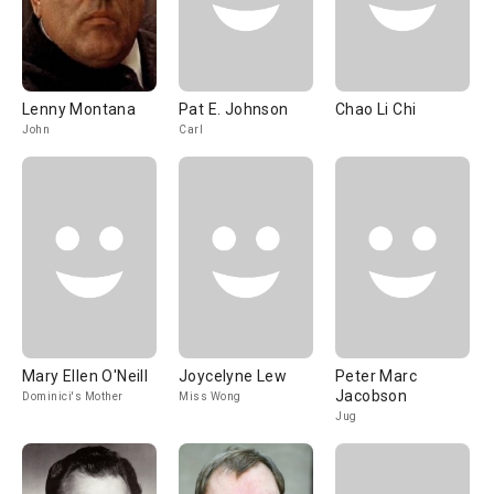
Lenny Montana
Pat E. Johnson
Chao Li Chi
John
Carl
Mary Ellen O'Neill
Joycelyne Lew
Peter Marc
Jacobson
Dominici's Mother
Miss Wong
Jug