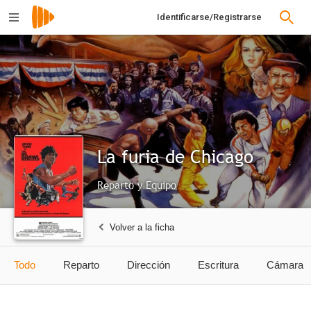
Identificarse/Registrarse
La furia de Chicago
Reparto y Equipo
Volver a la ficha
Todo
Reparto
Dirección
Escritura
Cámara