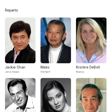
Reparto
Jackie Chan
Mako
Kristine DeBell
Jerry Kwan
Herbert
Nancy