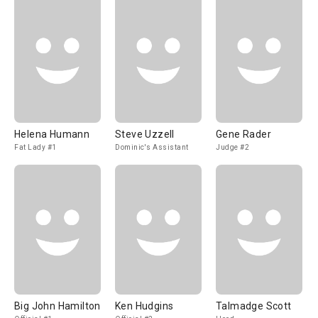
Helena Humann
Steve Uzzell
Gene Rader
Fat Lady #1
Dominic's Assistant
Judge #2
Big John Hamilton
Ken Hudgins
Talmadge Scott