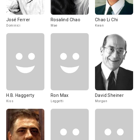
José Ferrer
Rosalind Chao
Chao Li Chi
Dominici
Mae
Kwan
H.B. Haggerty
Ron Max
David Sheiner
Kiss
Leggetti
Morgan