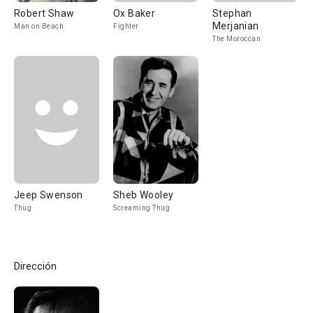
Robert Shaw
Ox Baker
Stephan
Merjanian
Man on Beach
Fighter
The Moroccan
Jeep Swenson
Sheb Wooley
Thug
Screaming Thug
Dirección