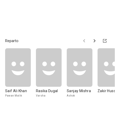
Reparto
Saif Ali Khan
Rasika Dugal
Sanjay Mishra
Zakir Hus
Pawan Malik
Varsha
Ashok