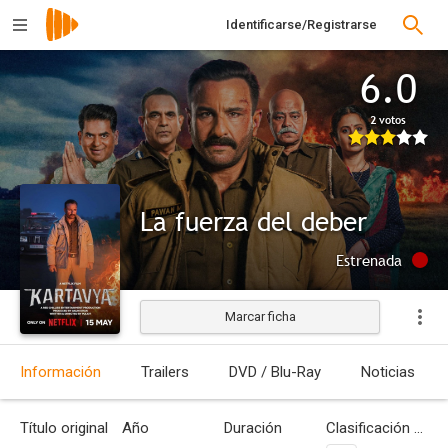
Identificarse/Registrarse
6.0
2 votos
La fuerza del deber
Estrenada
Marcar ficha
Información
Trailers
DVD / Blu-Ray
Noticias
Título original
Año
Duración
Clasificación por edades