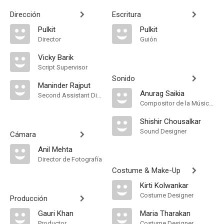
Dirección
Escritura
Pulkit
Pulkit
Director
Guión
Vicky Barik
Script Supervisor
Sonido
Maninder Rajput
Anurag Saikia
Second Assistant Director
Compositor de la Música Original
Shishir Chousalkar
Sound Designer
Cámara
Anil Mehta
Director de Fotografía
Costume & Make-Up
Kirti Kolwankar
Costume Designer
Producción
Gauri Khan
Maria Tharakan
Productor
Costume Designer