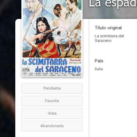
La espad
Título original
La scimitarra del
Saraceno
País
Italia
Pendiente
Favorita
Vista
Abandonada