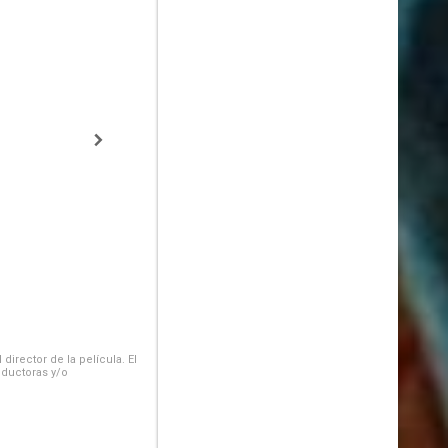
irector de la película. El
oductoras y/o