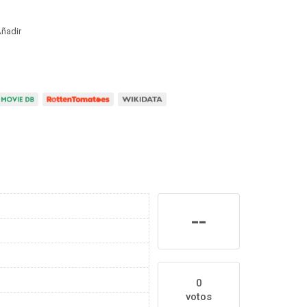
ñadir
--
0
votos