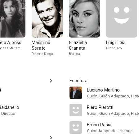
elo Alonso
Massimo
Graziella
Luigi Tosi
Serato
Granata
ncess Miriam
Francisco
Roberto Diego
Bianca
Escritura
i
Luciano Martino
Guión, Guión Adaptado, Hist
Baldanello
Piero Pierotti
t Director
Guión, Guión Adaptado, Hist
Bruno Rasia
Guión Adaptado, Historia