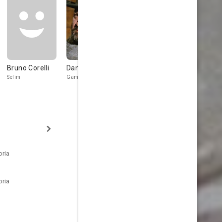
Bruno Corelli
Daniele Vargas
Gianni Rizzo
Michele
Malaspina
Selim
Gamal
Nikopoulos
Governor of R
oria
oria