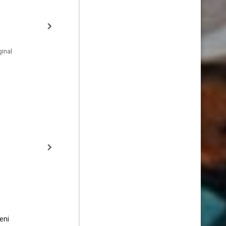
inal
eni