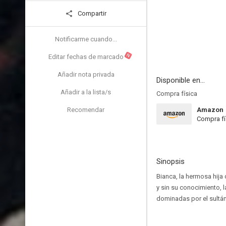
Compartir
Notificarme cuando...
N
Editar fechas de marcado
Añadir nota privada
Disponible en...
Añadir a la lista/s
Compra física
Recomendar
Amazon
Compra fí
Sinopsis
Bianca, la hermosa hija
y sin su conocimiento, 
dominadas por el sultán 