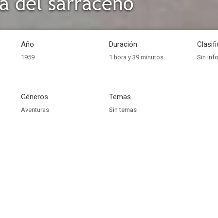
a del sarraceno
Año
Duración
Clasif
1959
1 hora y 39 minutos
Sin inf
Géneros
Temas
Aventuras
Sin temas