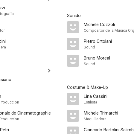
zzi
tografía
Sonido
Michele Cozzoli
tor
Compositor de la Música Orig
ini
Pietro Ortolani
mera
Sound
Bruno Moreal
Sound
isiano
Costume & Make-Up
m
Lina Cassini
Produccion
Estilista
ionale de Cinematographie
Michele Trimarchi
Produccion
Maquilladora
Petri
Giancarlo Bartolini Salimb