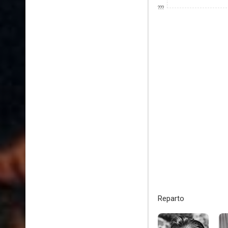
???
Reparto