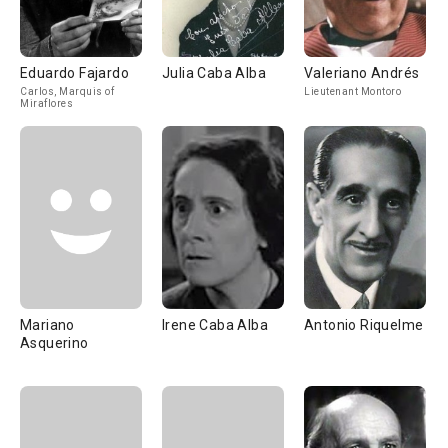
Eduardo Fajardo
Julia Caba Alba
Valeriano Andrés
Carlos, Marquis of
Lieutenant Montoro
Miraflores
Mariano
Irene Caba Alba
Antonio Riquelme
Asquerino