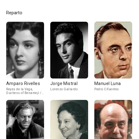
Reparto
Amparo Rivelles
Jorge Mistral
Manuel Luna
Reyes de la Vega,
Lorenzo Gallardo
Pedro Cifuentes
Duchess of Benamejí /
Rocio, the gypsy