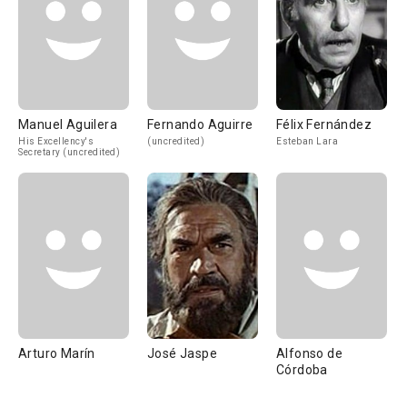
Manuel Aguilera
Fernando Aguirre
Félix Fernández
His Excellency's
(uncredited)
Esteban Lara
Secretary (uncredited)
Arturo Marín
José Jaspe
Alfonso de
Córdoba