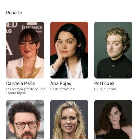
Reparto
Candela Peña
Ana Rujas
Pol López
inspectora jefe de policía
La desconocida
Quique Zárate
: Anna Ripoll