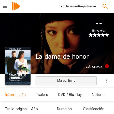
Identificarse/Registrarse
--
Sin valorar
La dama de honor
Estrenada
Marcar ficha
Información
Trailers
DVD / Blu-Ray
Noticias
Título original
Año
Duración
Clasificación por edades