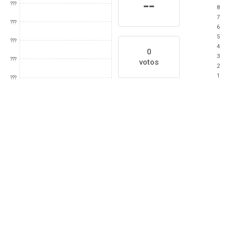
--
???
8
7
???
6
5
???
4
0
3
???
votos
2
1
???