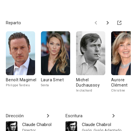
Reparto
Benoît Magimel
Laura Smet
Michel
Aurore
Duchaussoy
Clément
Philippe Tardieu
Senta
le clochard
Christine
Dirección
Escritura
Claude Chabrol
Claude Chabrol
Director
Guión, Guión Adaptado