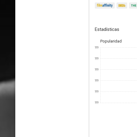
Estadísticas
Popularidad
???
???
???
???
???
???