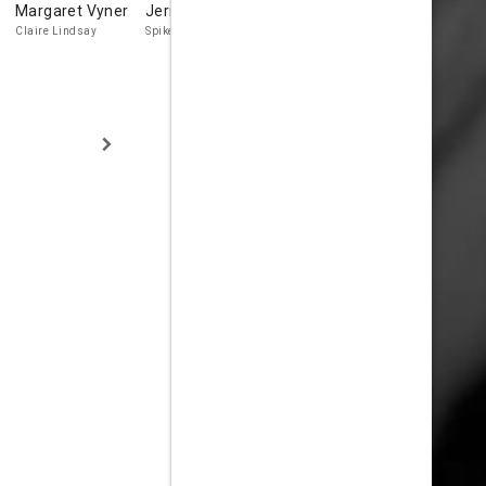
Margaret Vyner
Jerry Verno
Richard Bird
Athene Sey
Claire Lindsay
Spikey
Henry Beicher
Madame Henr