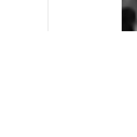
Contenido que expirara en VOD
Amazon Prime Video
Netflix
Filmin
Movistar+
Movistar+ Fibra