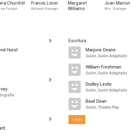
ana Churchill
Francis Lister
Margaret
Joan Marion
Williams
sie Turnpit
Richard Grainger
Mrs. Grainger
Escritura
nd Hurst
Marjorie Deans
Guión, Guión Adaptado
William Freshman
Guión, Guión Adaptado
Dudley Leslie
rvey
Guión, Guión Adaptado
tografía
Basil Dean
Guión, Theatre Play
1 más
ett