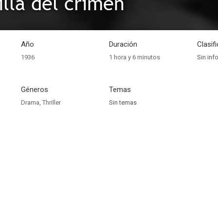
illa del crimen
Año
Duración
Clasif
1936
1 hora y 6 minutos
Sin inf
Géneros
Temas
Drama
,
Thriller
Sin temas