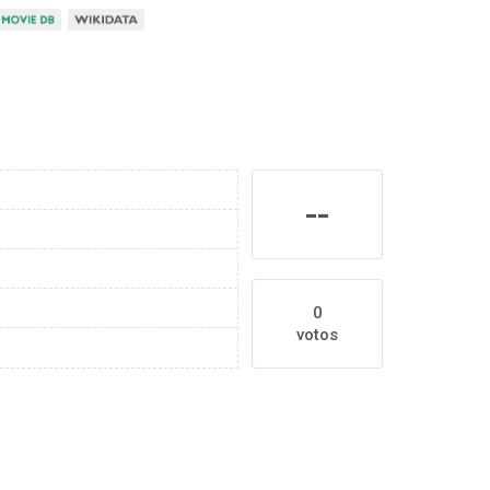
--
0
votos