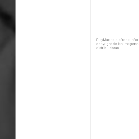
PlayMax solo ofrece inform
copyright de las imágenes
distribuidoras.