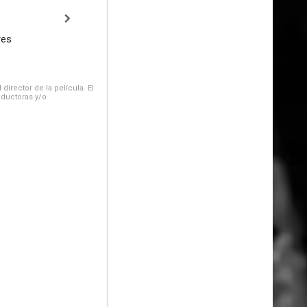
res
irector de la película. El
oductoras y/o