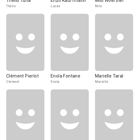
Thelio Turla
Enzo Kauffmann
Milo Woerther
Thelio
Lucas
Milo
Clément Pierlot
Enola Fontane
Marielle Taral
Clement
Enola
Marielle