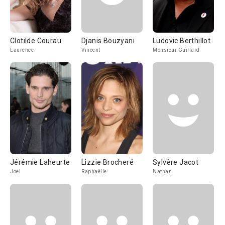
Clotilde Courau
Djanis Bouzyani
Ludovic Berthillot
Laurence
Vincent
Monsieur Guillard
Jérémie Laheurte
Lizzie Brocheré
Sylvère Jacot
Joel
Raphaëlle
Nathan