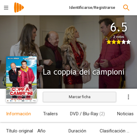
Identificarse/Registrarse
6.5
2 votos
La coppia dei campioni
Marcar ficha
Información
Trailers
DVD / Blu-Ray
(2)
Noticias
Título original
Año
Duración
Clasificación por edades