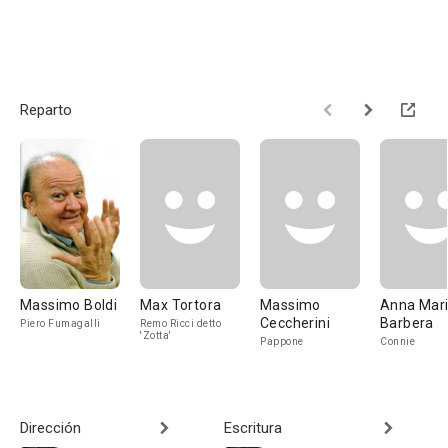
Reparto
Massimo Boldi
Max Tortora
Massimo
Anna Mar
Ceccherini
Barbera
Piero Fumagalli
Remo Ricci detto
'Zotta'
Pappone
Connie
Dirección
Escritura