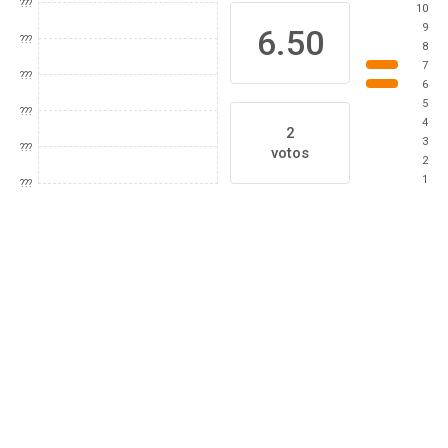
???
10
9
6.50
???
8
7
???
6
5
???
4
2
3
???
votos
2
1
???