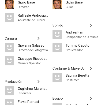
Giulio Base
Giulio Base
Director
Guión
Raffaele Androsiglio
Asistente de Dirección
Sonido
Andrea Farri
Compositor de la Música Original, Música
Cámara
Giovanni Galasso
Tommy Caputo
Director de Fotografía
Orquestador
Giuseppe Riccobene
Camera Operator
Costume & Make-Up
Sabrina Beretta
Costumer
Producción
Guglielmo Marchetti
Productor
Equipo
Flavia Parnasi