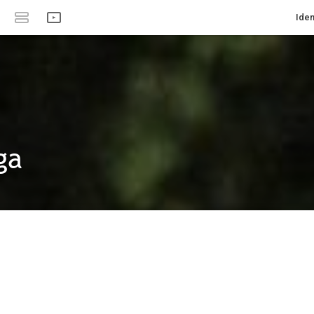
Iden
ga