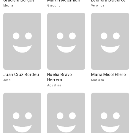
Graciela Borges
Martín Adjemián
Leonora Balcarce
Mecha
Gregorio
Verónica
Juan Cruz Bordeu
Noelia Bravo
Maria Micol Ellero
Herrera
José
Mariana
Agustina