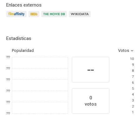
Enlaces externos
Estadísticas
Popularidad
Votos
???
10
9
--
???
8
7
???
6
5
???
4
0
3
???
votos
2
1
???