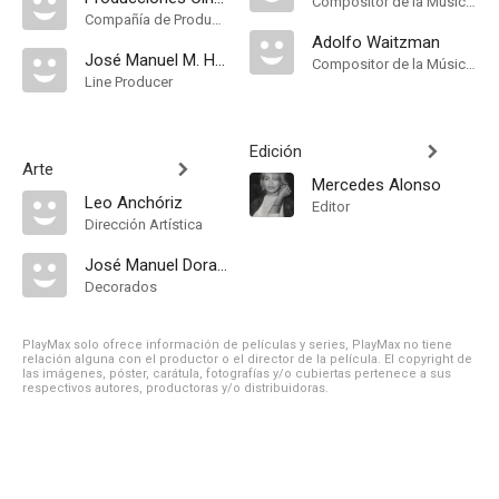
Compositor de la Música Original
Compañía de Produccion
Adolfo Waitzman
José Manuel M. Herrero
Compositor de la Música Original
Line Producer
Edición
Arte
Mercedes Alonso
Leo Anchóriz
Editor
Dirección Artística
José Manuel Dorado
Decorados
PlayMax solo ofrece información de películas y series, PlayMax no tiene
relación alguna con el productor o el director de la película. El copyright de
las imágenes, póster, carátula, fotografías y/o cubiertas pertenece a sus
respectivos autores, productoras y/o distribuidoras.