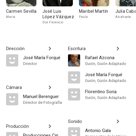
Carmen Sevilla
José Luis
Maribel Martín
Julia Cab
López Vázquez
María
Paula
Alcahueta
Don Florencio
Dirección
Escritura
José María Forqué
Rafael Azcona
Director
Guión, Guión Adaptado
José María Forqué
Guión, Guión Adaptado
Cámara
Florentino Soria
Manuel Berenguer
Guión, Guión Adaptado
Director de Fotografía
Sonido
Producción
Antonio Gala
Producciones Cinematográficas Orfeo