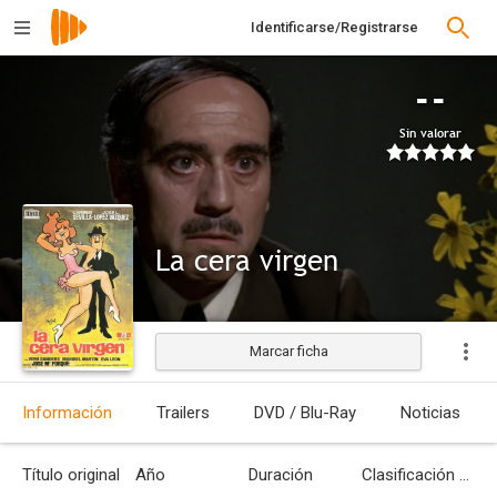
Identificarse/Registrarse
--
Sin valorar
La cera virgen
Marcar ficha
Estrenada
Información
Trailers
DVD / Blu-Ray
Noticias
Título original
Año
Duración
Clasificación por edades