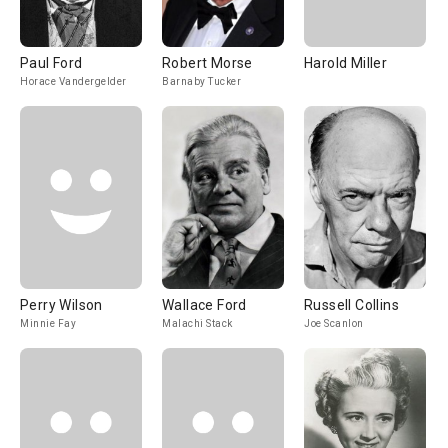
Paul Ford
Robert Morse
Harold Miller
Horace Vandergelder
Barnaby Tucker
Perry Wilson
Wallace Ford
Russell Collins
Minnie Fay
Malachi Stack
Joe Scanlon