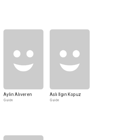
Aylin Alıveren
Aslı Ilgın Kopuz
Guión
Guión