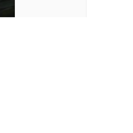
PlayMax
2026
Series populares
La Casa del Dragón
Silo
Stuart no consigue salvar el universo
Ted Lasso
Rick y Morty