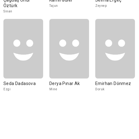
Çağdaş Onur
Kamil Güler
Selma Ergeç
Öztürk
Tajun
Zeynep
Sinan
Seda Dadasova
Derya Pınar Ak
Emirhan Dönmez
Ezgi
Mine
Doruk