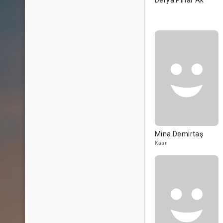
Derya Pinar Ak
Mina Demirtaş
Kaan