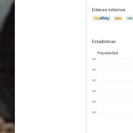
Enlaces externos
Estadísticas
Popularidad
???
???
???
???
???
???