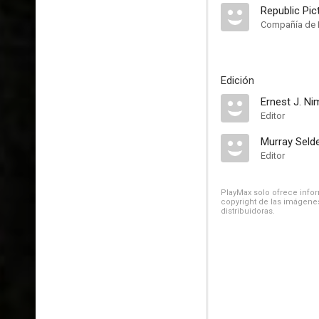
Republic Pic
Compañía de 
Edición
Ernest J. Ni
Editor
Murray Seld
Editor
PlayMax solo ofrece inform
copyright de las imágenes
distribuidoras.