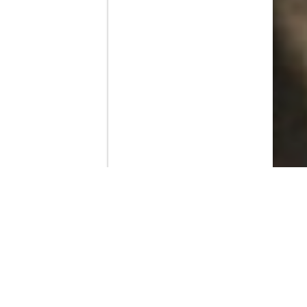
Contenido que expirara en VOD
Amazon Prime Video
Netflix
Filmin
Movistar+
Movistar+ Fibra