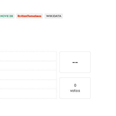
--
0
votos