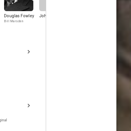
Douglas Fowley
John Gallaudet
Selmer
Guinn 'Big 
Jackson
Williams
Bill Marsden
Major Marlowe
Jake Hardma
inal