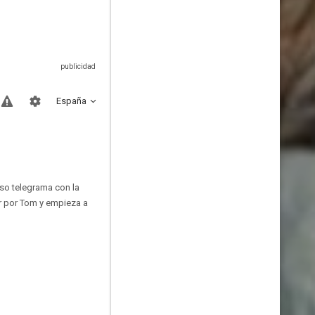
España
lso telegrama con la
r por Tom y empieza a