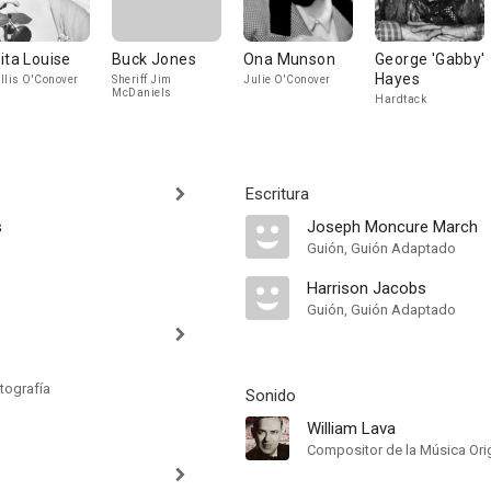
ita Louise
Buck Jones
Ona Munson
George 'Gabby'
Hayes
llis O'Conover
Sheriff Jim
Julie O'Conover
McDaniels
Hardtack
Escritura
s
Joseph Moncure March
Guión, Guión Adaptado
Harrison Jacobs
Guión, Guión Adaptado
tografía
Sonido
William Lava
Compositor de la Música Orig