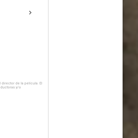
irector de la película. El
oductoras y/o