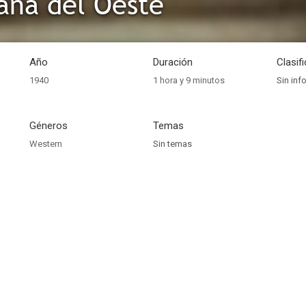
ana del Oeste
Año
Duración
Clasif
1940
1 hora y 9 minutos
Sin inf
Géneros
Temas
Western
Sin temas