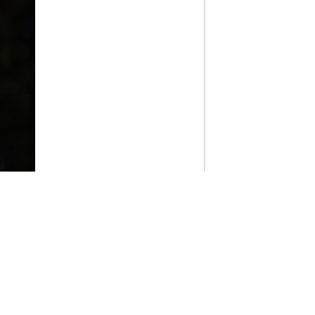
PlayMax
2026
Series populares
La Casa del Dragón
Silo
Ted Lasso
Stuart no consigue salvar el universo
Operaciones especiales: Lioness