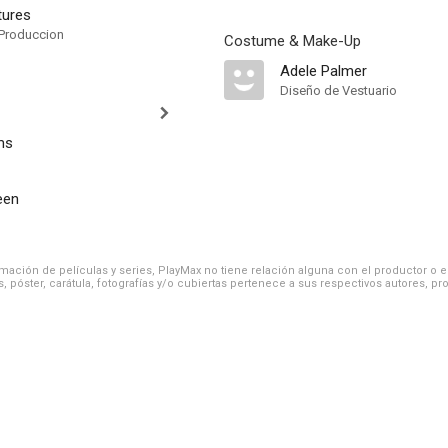
tures
Produccion
Costume & Make-Up
Adele Palmer
Diseño de Vestuario
ms
een
ación de películas y series, PlayMax no tiene relación alguna con el productor o el d
, póster, carátula, fotografías y/o cubiertas pertenece a sus respectivos autores, pr