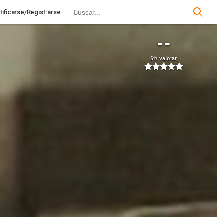
tificarse/Registrarse
--
Sin valorar