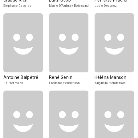
Claude Rich
Édith Scob
Perrette Pradier
Stéphane Desgrez
Marie D'Aubray Boissand
Lucie Desgrez
Antoine Balpêtré
René Génin
Héléna Manson
Dr. Hermann
Frédéric Henderson
Augusta Henderson