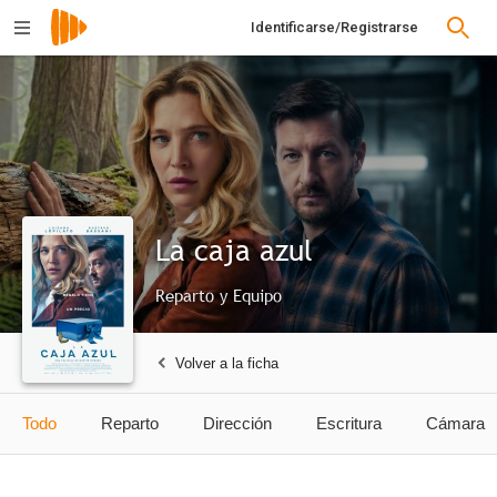
Identificarse/Registrarse
La caja azul
Reparto y Equipo
Volver a la ficha
Todo
Reparto
Dirección
Escritura
Cámara