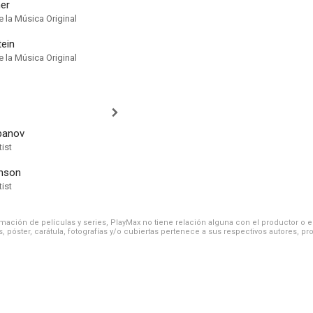
ner
 la Música Original
tein
 la Música Original
banov
ist
inson
ist
ación de películas y series, PlayMax no tiene relación alguna con el productor o el d
, póster, carátula, fotografías y/o cubiertas pertenece a sus respectivos autores, pr