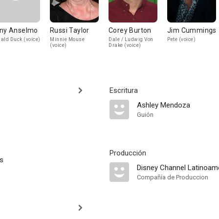
ny Anselmo
Russi Taylor
Corey Burton
Jim Cummings
ald Duck (voice)
Minnie Mouse
Dale / Ludwig Von
Pete (voice)
(voice)
Drake (voice)
Escritura
Ashley Mendoza
Guión
Producción
s
Disney Channel Latinoam
Compañía de Produccion