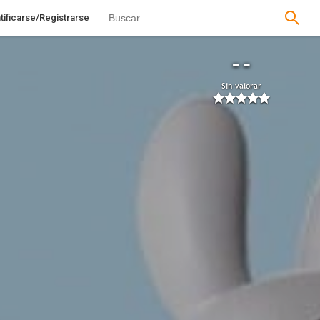
tificarse/Registrarse
--
Sin valorar