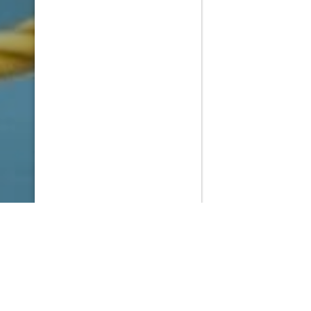
PlayMax
2026
Series populares
La Casa del Dragón
Silo
Ted Lasso