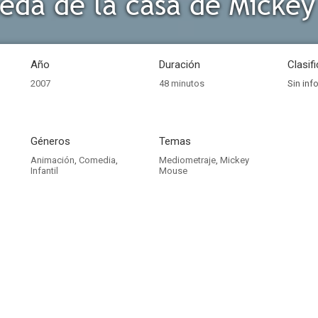
eda de la casa de Mickey
Año
Duración
Clasif
2007
48 minutos
Sin inf
Géneros
Temas
Animación
,
Comedia
,
Mediometraje
,
Mickey
Infantil
Mouse