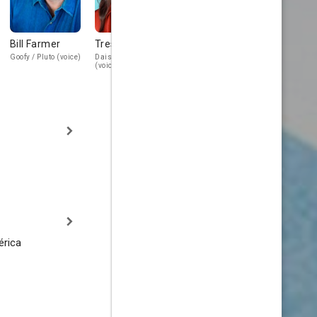
Bill Farmer
Tress MacNeille
Will Ryan
April Winch
Goofy / Pluto (voice)
Daisy Duck / Chip
Willie the Giant
Clarabelle Co
(voice)
(voice)
(voice)
érica