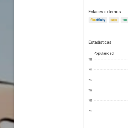
Enlaces externos
Estadísticas
Popularidad
???
???
???
???
???
???