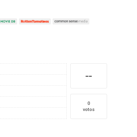
--
0
votos