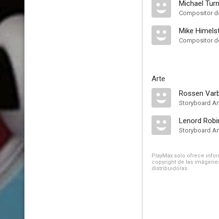
Michael Tur
Compositor de
Mike Himels
Compositor de
Arte
Rossen Var
Storyboard Art
Lenord Rob
Storyboard Art
PlayMax solo ofrece inform
copyright de las imágenes
distribuidoras.