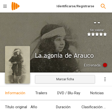
Identificarse/Registrarse
--
Sin valorar
La agonía de Arauco
Estrenada
Marcar ficha
Información
Trailers
DVD / Blu-Ray
Noticias
Título original
Año
Duración
Clasificación por edades