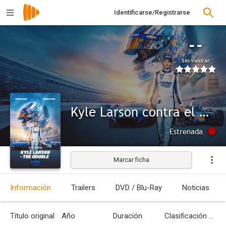
Identificarse/Registrarse
--
Sin valorar
Kyle Larson contra el Doble
Estrenada
Marcar ficha
Información
Trailers
DVD / Blu-Ray
Noticias
Título original
Año
Duración
Clasificación por edades