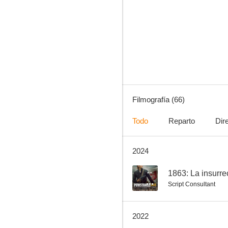
El factor constante
5.0
Filmografía (66)
Todo
Reparto
Dir
2024
Éter
--
--
1863: La insurre
Script Consultant
2022