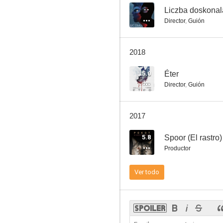
--
Liczba doskonal
Director
,
Guión
Un nemico che ti vuole bene
2018
--
5.0
Éter
Director
,
Guión
2017
5.8
Spoor (El rastro)
Productor
60: Ieri, Oggi, Domani
Ver todo
--