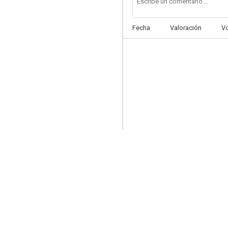
Fecha
Valoración
V
Foreign Body
--
Celluloid Man
--