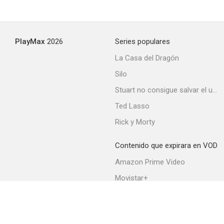
Montañas al atardecer
PlayMax
2026
Series populares
--
La Casa del Dragón
Silo
Stuart no consigue salvar el universo
Ted Lasso
Rick y Morty
Contenido que expirara en VOD
Cara a cara
Amazon Prime Video
Movistar+
Netflix
Filmin