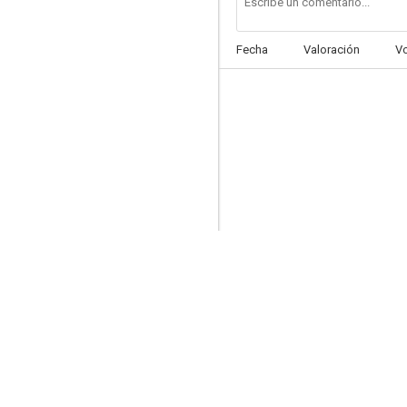
Fecha
Valoración
V
Epitafium dla Barbary Radziwillówny
--
The Contract