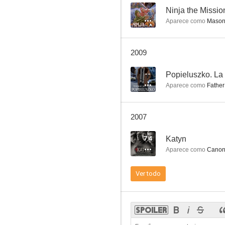
--
Ninja the Missio
Aparece como
Maso
Weekend Stories: The Last Circle
2009
--
--
Aparece como
Father
2007
7.4
Katyn
Aparece como
Cano
The Apple Tree of Paradise
Ver todo
--