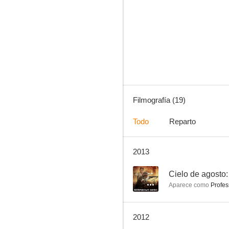
Popieluszko. La libertad está en nosotros
--
Filmografía (19)
Todo
Reparto
2013
W pustyni i w puszczy
--
--
Cielo de agosto:
Aparece como
Profes
2012