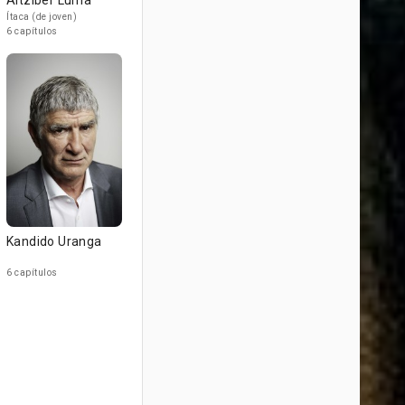
Aitziber Luma
Ítaca (de joven)
6 capítulos
Kandido Uranga
6 capítulos