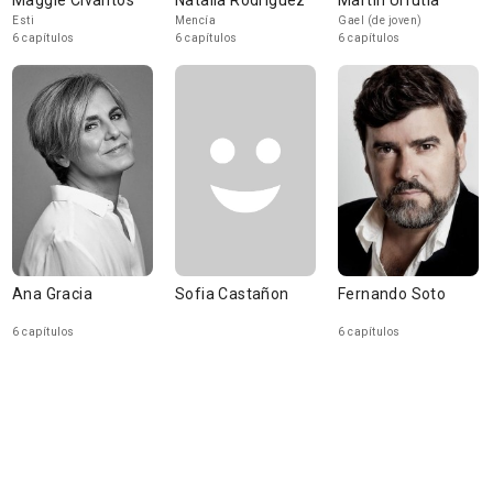
Maggie Civantos
Natalia Rodríguez
Martin Urrutia
Esti
Mencía
Gael (de joven)
6 capítulos
6 capítulos
6 capítulos
Ana Gracia
Sofia Castañon
Fernando Soto
6 capítulos
6 capítulos