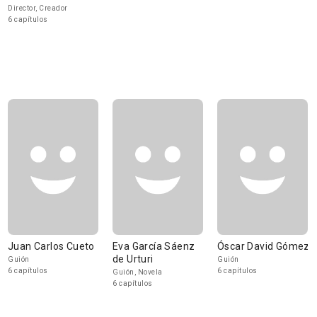
Director, Creador
6 capítulos
Juan Carlos Cueto
Eva García Sáenz
Óscar David Gómez
de Urturi
Guión
Guión
6 capítulos
6 capítulos
Guión, Novela
6 capítulos