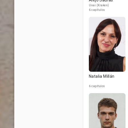
Alejo Sauras
Unai (Kraken)
6 capítulos
Natalia Millán
6 capítulos