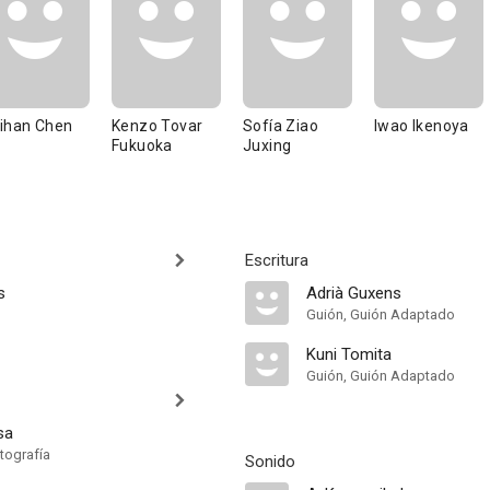
ihan Chen
Kenzo Tovar
Sofía Ziao
Iwao Ikenoya
Fukuoka
Juxing
Escritura
s
Adrià Guxens
Guión, Guión Adaptado
Kuni Tomita
Guión, Guión Adaptado
sa
tografía
Sonido