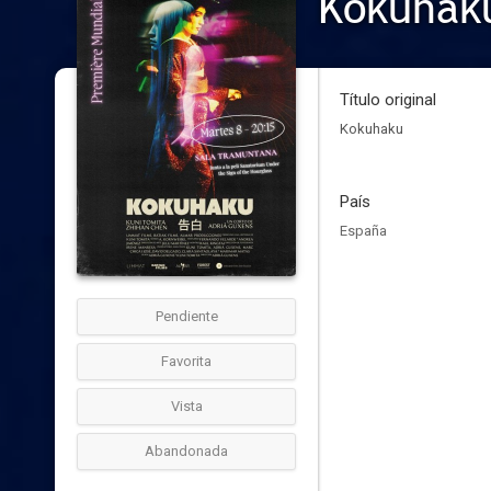
Kokuhak
Título original
Kokuhaku
País
España
Pendiente
Favorita
Vista
Abandonada