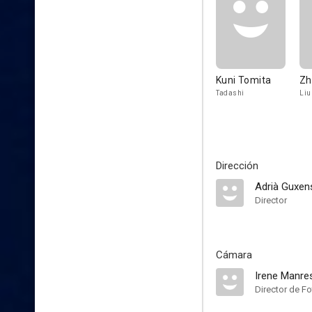
Kuni Tomita
Zh
Tadashi
Liu
Dirección
Adrià Guxen
Director
Cámara
Irene Manre
Director de Fo