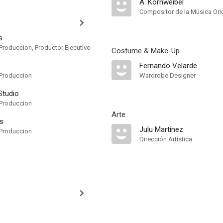
A. Kornweibel
Compositor de la Música Orig
s
roduccion, Productor Ejecutivo
Costume & Make-Up
Fernando Velarde
Produccion
Wardrobe Designer
Studio
Produccion
Arte
s
Julu Martínez
Produccion
Dirección Artística