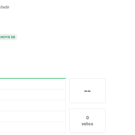
ñadir
--
0
votos