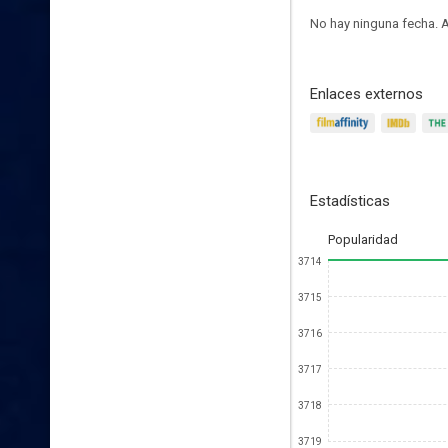
No hay ninguna fecha.
A
Enlaces externos
Estadísticas
Popularidad
3714
3715
3716
3717
3718
3719