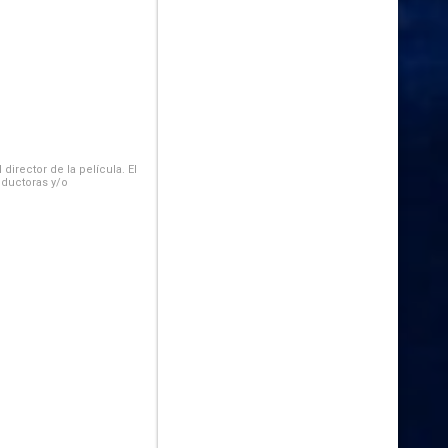
irector de la película. El
oductoras y/o