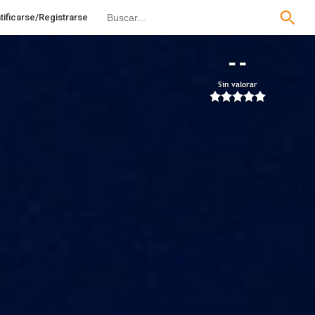
tificarse/Registrarse
--
Sin valorar