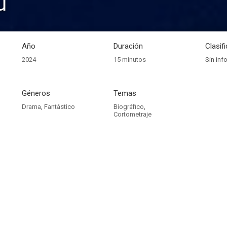
u
Año
Duración
Clasif
2024
15 minutos
Sin inf
Géneros
Temas
Drama
,
Fantástico
Biográfico
,
Cortometraje