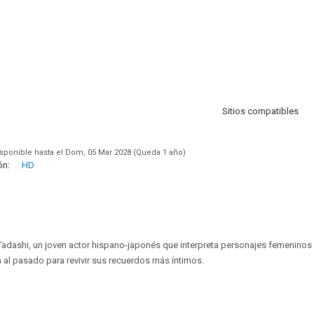
Sitios compatibles
sponible hasta el Dom, 05 Mar 2028 (Queda 1 año)
ón:
HD
 Tadashi, un joven actor hispano-japonés que interpreta personajes femeninos e
rá al pasado para revivir sus recuerdos más íntimos.