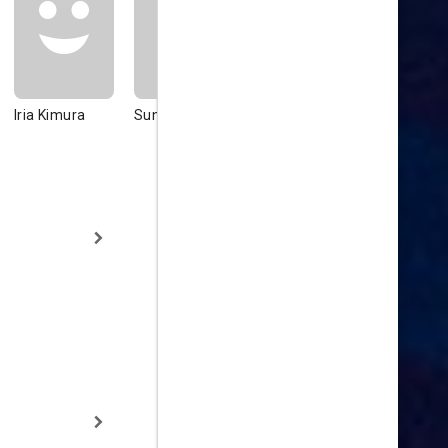
Iria Kimura
Sung Pil
Ruth Salas
Akihiko
Serikawa