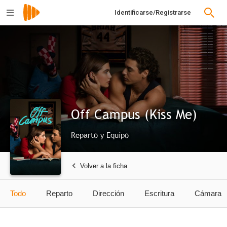
Identificarse/Registrarse
Off Campus (Kiss Me)
Reparto y Equipo
Volver a la ficha
Todo
Reparto
Dirección
Escritura
Cámara