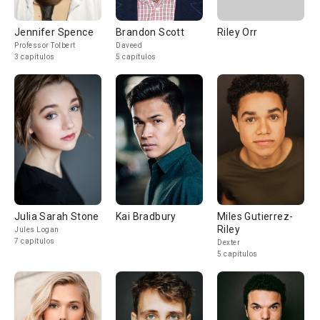
Jennifer Spence
Brandon Scott
Riley Orr
Professor Tolbert
Daveed
3 capítulos
5 capítulos
Julia Sarah Stone
Kai Bradbury
Miles Gutierrez-
Riley
Jules Logan
7 capítulos
Dexter
5 capítulos