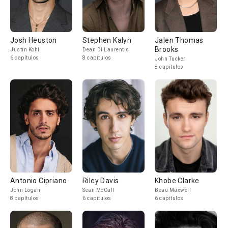
Josh Heuston
Stephen Kalyn
Jalen Thomas
Brooks
Justin Kohl
Dean Di Laurentis
6 capítulos
8 capítulos
John Tucker
8 capítulos
Antonio Cipriano
Riley Davis
Khobe Clarke
John Logan
Sean McCall
Beau Maxwell
8 capítulos
6 capítulos
6 capítulos