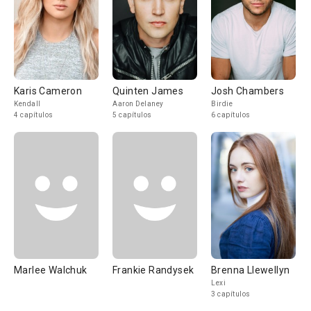
Karis Cameron
Quinten James
Josh Chambers
Kendall
Aaron Delaney
Birdie
4 capítulos
5 capítulos
6 capítulos
Marlee Walchuk
Frankie Randysek
Brenna Llewellyn
Lexi
3 capítulos