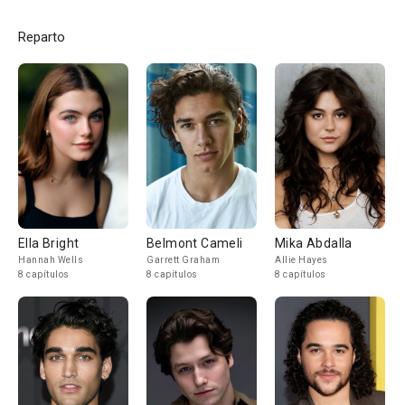
Reparto
Ella Bright
Belmont Cameli
Mika Abdalla
Hannah Wells
Garrett Graham
Allie Hayes
8 capítulos
8 capítulos
8 capítulos