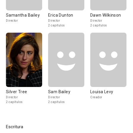
Samantha Bailey
Erica Dunton
Dawn Wilkinson
Director
Director
Director
2 capítulos
2 capítulos
Silver Tree
Sam Bailey
Louisa Levy
Director
Director
Creador
2 capítulos
2 capítulos
Escritura