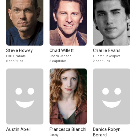
Steve Howey
Chad Willett
Charlie Evans
Phil Graham
Coach Jensen
Hunter Davenport
6 capítulos
5 capítulos
2 capítulos
Austin Abell
Francesca Bianchi
Danica Robyn
Berard
Cindy