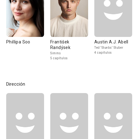
Phillipa Soo
František
Austin A.J. Abell
Randýsek
Ted 'Stuebs' Stuber
4 capítulos
Simms
5 capítulos
Dirección