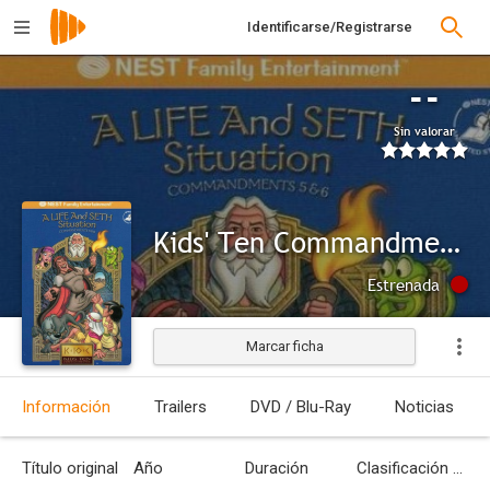
Identificarse/Registrarse
--
Sin valorar
Kids' Ten Commandments: A Life and Seth Situation
Estrenada
Marcar ficha
Información
Trailers
DVD / Blu-Ray
Noticias
Título original
Año
Duración
Clasificación por edades