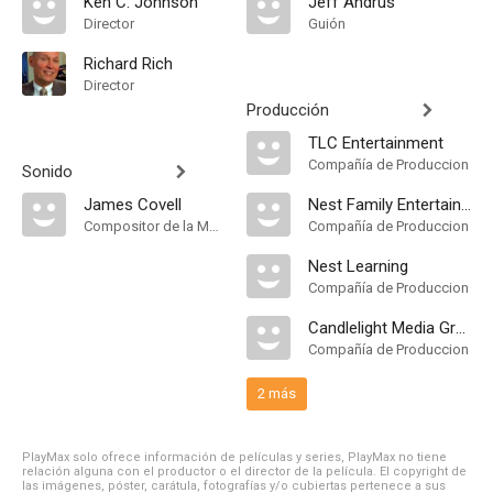
Ken C. Johnson
Jeff Andrus
Director
Guión
Richard Rich
Director
Producción
TLC Entertainment
Compañía de Produccion
Sonido
James Covell
Nest Family Entertainment
Compositor de la Música Original
Compañía de Produccion
Nest Learning
Compañía de Produccion
Candlelight Media Group
Compañía de Produccion
2 más
PlayMax solo ofrece información de películas y series, PlayMax no tiene
relación alguna con el productor o el director de la película. El copyright de
las imágenes, póster, carátula, fotografías y/o cubiertas pertenece a sus