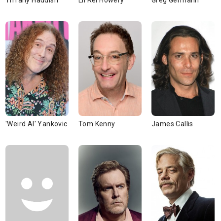
Tiffany Haddish
Lil Rel Howery
Greg Germann
'Weird Al' Yankovic
Tom Kenny
James Callis