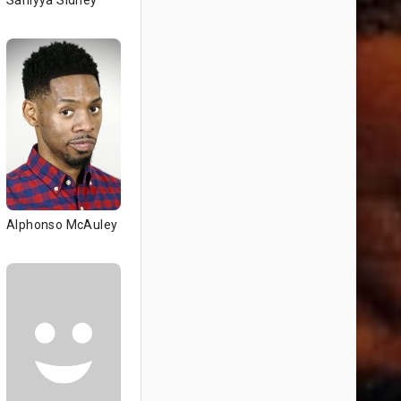
Saniyya Sidney
Alphonso McAuley