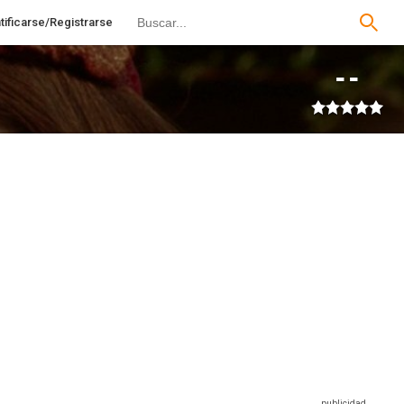
tificarse/Registrarse
--