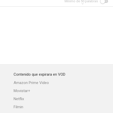
Mínimo de
50
palabras
Contenido que expirara en VOD
Amazon Prime Video
Movistar+
Netflix
Filmin