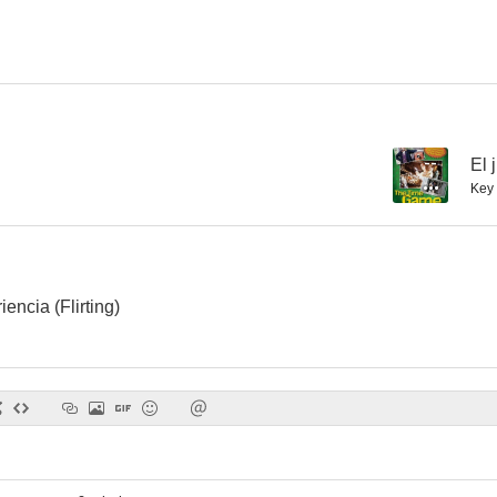
--
El 
Key 
encia (Flirting)