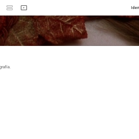
Iden
rafía.