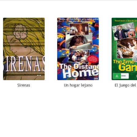
--
--
Sirenas
Un hogar lejano
El juego del