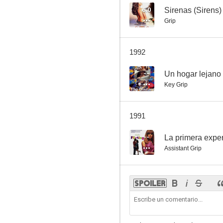
6.0
Sirenas (Sirens)
Grip
1992
--
Un hogar lejano
Key Grip
1991
--
La primera experi
Assistant Grip