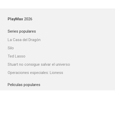
PlayMax
2026
Series populares
La Casa del Dragón
Silo
Ted Lasso
Stuart no consigue salvar el universo
Operaciones especiales: Lioness
Peliculas populares
Spider-Man: Brand New Day
La odisea
Obsession