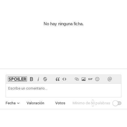
No hay ninguna ficha.
Fecha
Valoración
Votos
Mínimo de
Afinidad
50
palabras