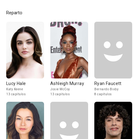
Reparto
Lucy Hale
Ashleigh Murray
Ryan Faucett
Katy Keene
Josie McCoy
Bernardo Bixby
13 capítulos
13 capítulos
8 capítulos