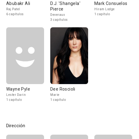
Abubakr Ali
D.J. 'Shangela'
Mark Consuelos
Pierce
Raj Patel
Hiram Lodge
6 capítulos
1 capítulo
Deveraux
3 capítulos
Wayne Pyle
Dee Roscioli
Lester Darin
Marie
1 capítulo
1 capítulo
Dirección