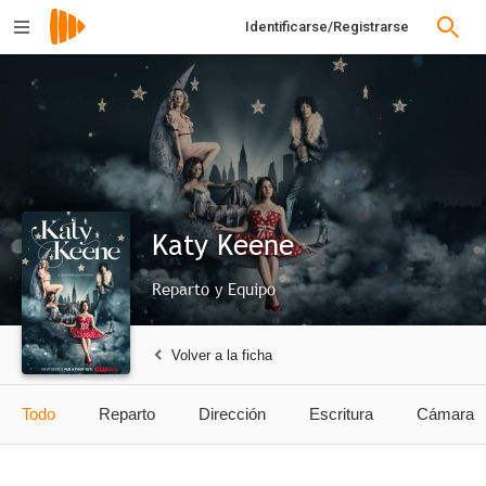
Identificarse/Registrarse
Katy Keene
Reparto y Equipo
Volver a la ficha
Todo
Reparto
Dirección
Escritura
Cámara