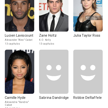
Lucien Laviscount
Zane Holtz
Julia Taylor Ross
Alexander "Alex" Cabot
K.O. Kelly
13 capítulos
13 capítulos
Camille Hyde
Sabrina Dandridge
Robbie DeRaffele
Alexandra "Xandra"
Cabot