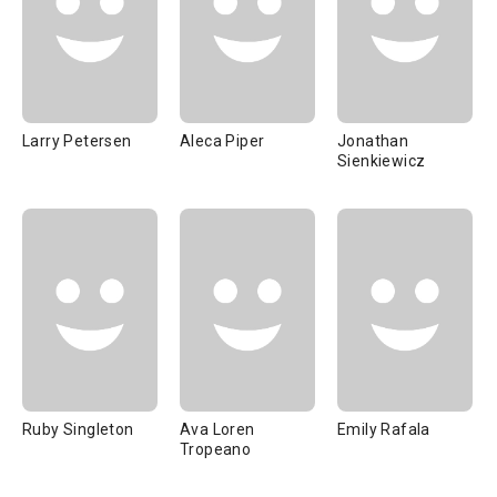
Larry Petersen
Aleca Piper
Jonathan
Sienkiewicz
Ruby Singleton
Ava Loren
Emily Rafala
Tropeano