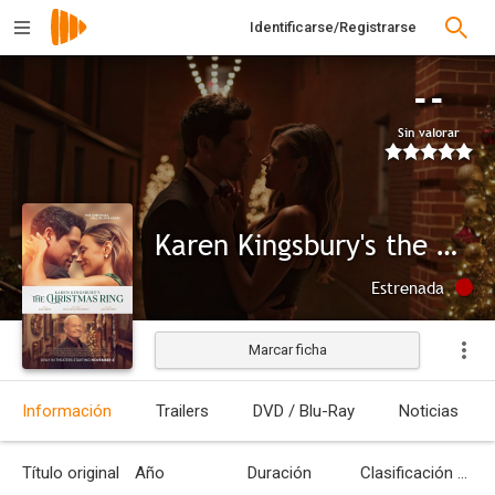
Identificarse/Registrarse
--
Sin valorar
Karen Kingsbury's the Christmas Ring
Estrenada
Marcar ficha
Información
Trailers
DVD / Blu-Ray
Noticias
Título original
Año
Duración
Clasificación por edades