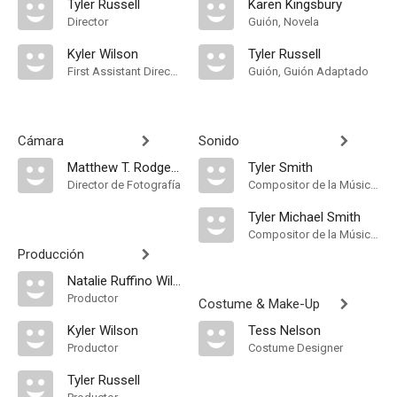
Tyler Russell
Karen Kingsbury
Director
Guión, Novela
Kyler Wilson
Tyler Russell
First Assistant Director
Guión, Guión Adaptado
Cámara
Sonido
Matthew T. Rodgers
Tyler Smith
Director de Fotografía
Compositor de la Música Original
Tyler Michael Smith
Compositor de la Música Original
Producción
Natalie Ruffino Wilson
Productor
Costume & Make-Up
Kyler Wilson
Tess Nelson
Productor
Costume Designer
Tyler Russell