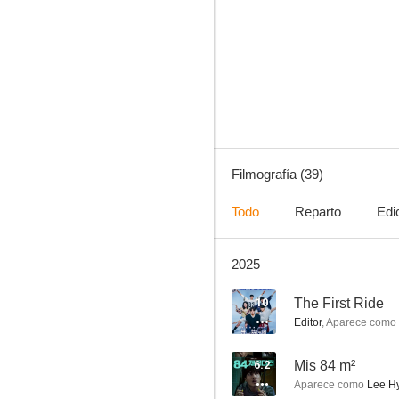
The First Ride
8.8
Filmografía (39)
Todo
Reparto
Edi
2025
To the Beautiful You
8.6
10
The First Ride
Editor
,
Aparece como
6.2
Mis 84 m²
Aparece como
Lee Hy