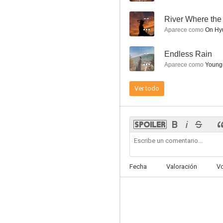
--
River Where the
Aparece como
On Hy
--
Endless Rain
Midnight Runners
Aparece como
Young
6.7
Ver todo
Fecha
Valoración
V
Piratas: El último tesoro de la corona
6.2