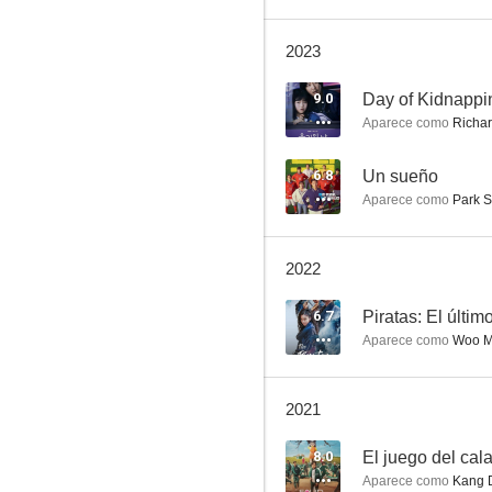
2023
Destinado a amarte
9.0
Day of Kidnappi
Aparece como
Richar
7.7
6.8
Un sueño
Aparece como
Park 
2022
6.7
Aparece como
Woo M
Twenty
7.3
2021
8.0
El juego del cal
Aparece como
Kang D