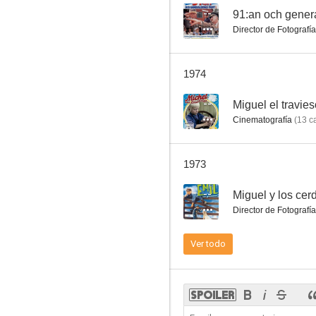
--
91:an och genera
Director de Fotografía
Miguel el Travieso
1974
--
--
Miguel el travie
Cinematografía
(
13
ca
1973
--
Miguel y los cerd
Director de Fotografía
Här kommer bärsärkarna
Ver todo