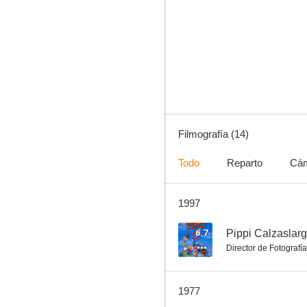
Pippi Calzaslargas
--
Filmografía (14)
Todo
Reparto
Cá
1997
Miguel y los cerditos
--
6.7
Pippi Calzaslar
Director de Fotografía
1977