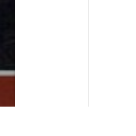
PlayMax
2026
Series populares
La Casa del Dragón