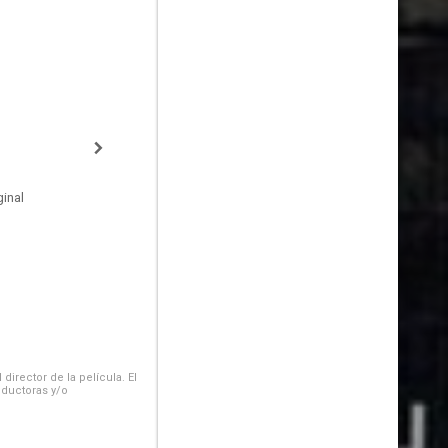
inal
irector de la película. El
oductoras y/o