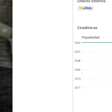
Enlaces externos
Estadísticas
Popularidad
2566
2567
2568
2569
2570
2571