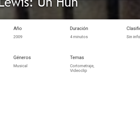
 Lewis: Uh Huh
Año
Duración
Clasif
2009
4 minutos
Sin inf
Géneros
Temas
Musical
Cortometraje
,
Videoclip