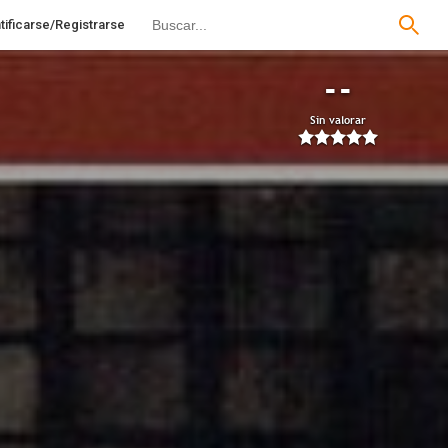
tificarse/Registrarse
--
Sin valorar