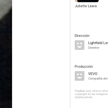
Juliette Lewis
Dirección
Lightfield L
Director
Producción
VEVO
Compañía de 
PlayMax solo ofrece inform
copyright de las imágenes
distribuidoras.