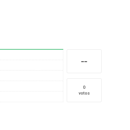
--
0
votos