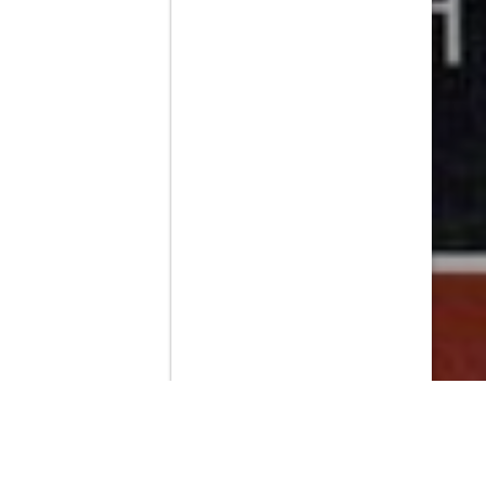
Contenido que expirara en VOD
Amazon Prime Video