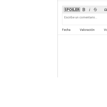
Quinceañera
Fecha
Valoración
V
4.7
El que busca encuentra
2.0