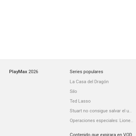
El machete
--
PlayMax
2026
Series populares
La Casa del Dragón
Silo
Las apariencias engañan
Ted Lasso
Stuart no consigue salvar el universo
Operaciones especiales: Lioness
Contenido que expirara en VOD