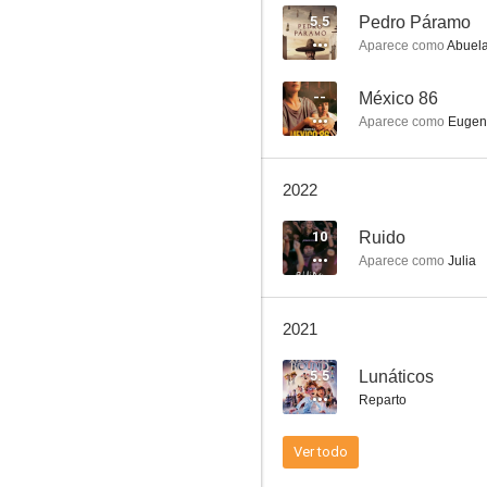
5.5
Pedro Páramo
Aparece como
Abuela
Mujeres de negro
--
México 86
Aparece como
Eugen
6.5
2022
10
Ruido
Aparece como
Julia
2021
Revenge (Venganza)
5.5
Lunáticos
6.0
Reparto
Ver todo