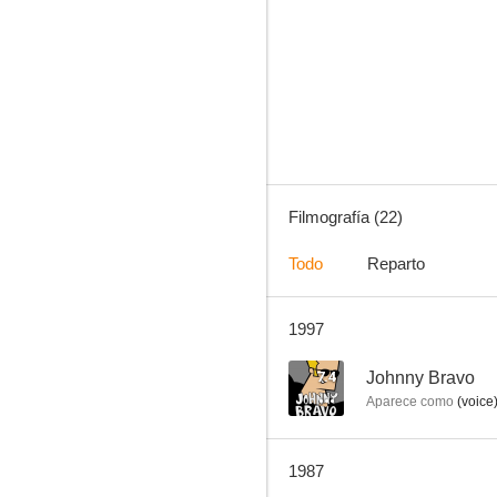
Los Supersónicos conocen a los Picapiedra
7.4
Filmografía (22)
Todo
Reparto
1997
Johnny Bravo
6.0
7.4
Johnny Bravo
Aparece como
(voice
1987