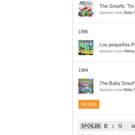
9.0
Aparece como
Baby Smur
Casper's First Christmas
1986
--
7.4
Los pequeños P
Aparece como
Wilma 
1984
--
The Baby Smurf
Aparece como
Baby S
The Secret World of Og (ABC Weekend Specials)
Ver todo
--