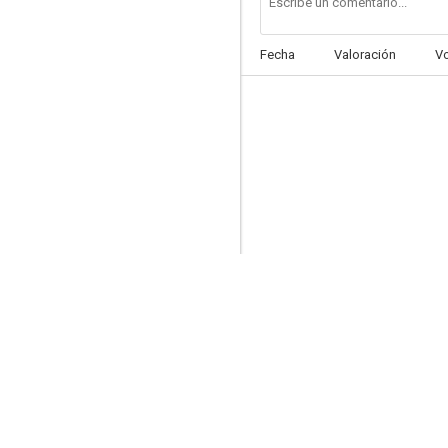
Fecha
Valoración
V
El Show de Gary Coleman
--
Clue Club
--