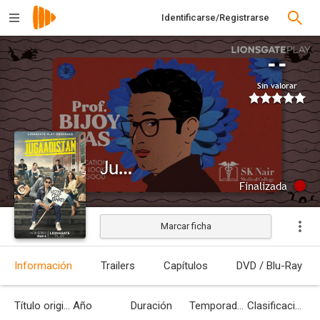
Identificarse/Registrarse
--
Sin valorar
Jugaadistan
Finalizada
Marcar ficha
Información
Trailers
Capítulos
DVD / Blu-Ray
Título original
Año
Duración
Temporadas
Clasificación por edades