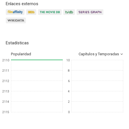
Enlaces externos
Estadísticas
Popularidad
Capítulos y Temporadas
2110
10
2111
8
2112
6
2113
4
2114
2
2115
0