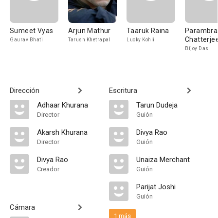
Sumeet Vyas
Arjun Mathur
Taaruk Raina
Parambra
Chatterje
Gaurav Bhati
Tarush Khetrapal
Lucky Kohli
Bijoy Das
Dirección
Escritura
Adhaar Khurana
Tarun Dudeja
Director
Guión
Akarsh Khurana
Divya Rao
Director
Guión
Divya Rao
Unaiza Merchant
Creador
Guión
Parijat Joshi
Guión
Cámara
1 más