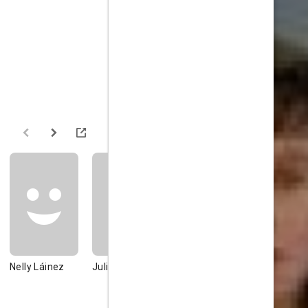
Nelly Láinez
Julián Weich
Daniel
León Gieco
Rabinovich