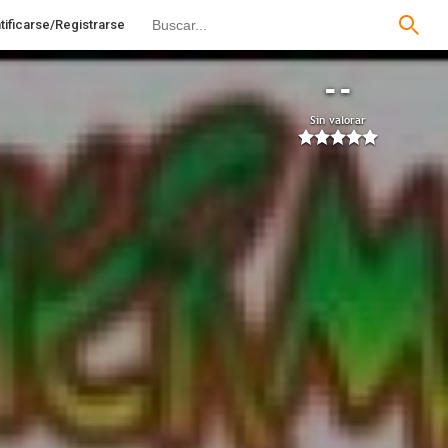
tificarse/Registrarse
--
Sin valorar