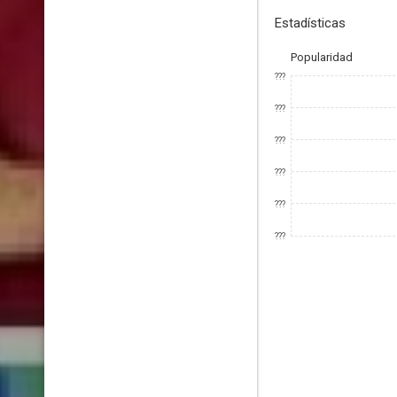
Estadísticas
Popularidad
???
???
???
???
???
???