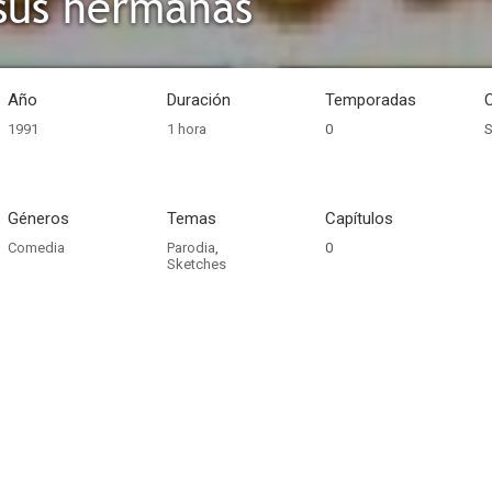
sus hermanas
Año
Duración
Temporadas
1991
1 hora
0
S
Géneros
Temas
Capítulos
Comedia
Parodia
,
0
Sketches