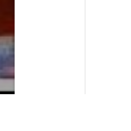
PlayMax
2026
Series populares
La Casa del Dragón
Silo