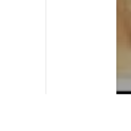
Contenido que expirara en VOD
Amazon Prime Video
Netflix