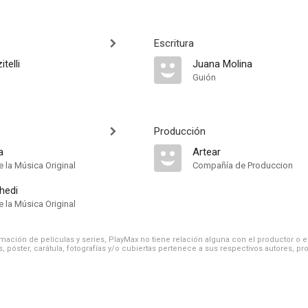
Escritura
telli
Juana Molina
Guión
Producción
a
Artear
 la Música Original
Compañía de Produccion
hedi
 la Música Original
ación de películas y series, PlayMax no tiene relación alguna con el productor o el d
, póster, carátula, fotografías y/o cubiertas pertenece a sus respectivos autores, pr