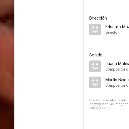
Dirección
Eduardo Mazi
Director
Sonido
Juana Molin
Compositor de
Martín Bianc
Compositor de
PlayMax solo ofrece inform
copyright de las imágenes
distribuidoras.