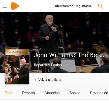
Identificarse/Registrarse
John Williams: The Berlin Concert
Reparto y Equipo
Volver a la ficha
Todo
Reparto
Dirección
Sonido
Producción