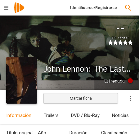
Identificarse/Registrarse
--
Sin valorar
John Lennon: The Last Interview
Estrenada
Marcar ficha
Información
Trailers
DVD / Blu-Ray
Noticias
Título original
Año
Duración
Clasificación por edades