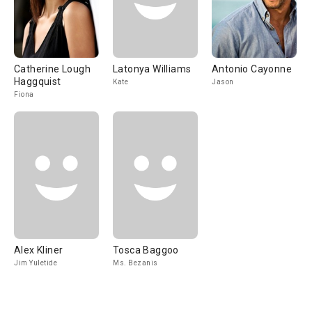
Catherine Lough
Latonya Williams
Antonio Cayonne
Haggquist
Kate
Jason
Fiona
Alex Kliner
Tosca Baggoo
Jim Yuletide
Ms. Bezanis