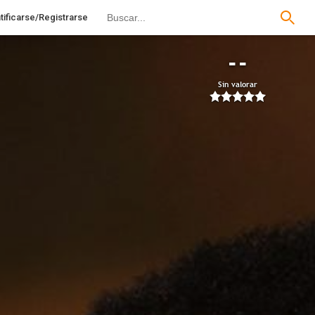
tificarse/Registrarse
--
Sin valorar