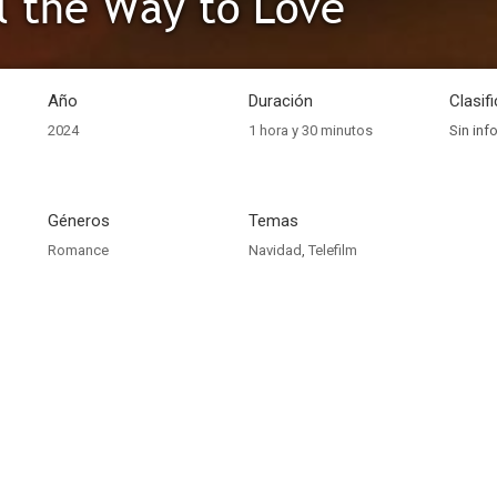
ll the Way to Love
Año
Duración
Clasif
2024
1 hora y 30 minutos
Sin inf
Géneros
Temas
Romance
Navidad
,
Telefilm