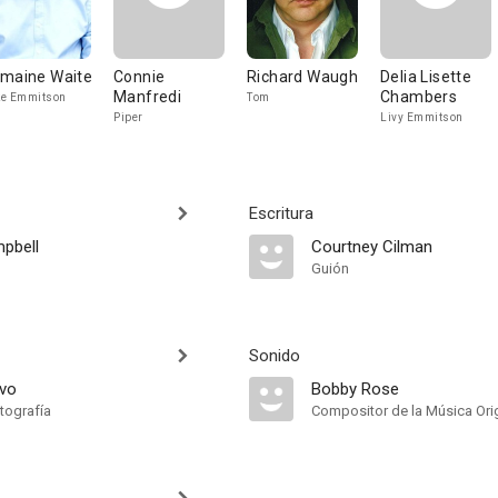
maine Waite
Connie
Richard Waugh
Delia Lisette
Manfredi
Chambers
e Emmitson
Tom
Piper
Livy Emmitson
Escritura
pbell
Courtney Cilman
Guión
Sonido
lvo
Bobby Rose
tografía
Compositor de la Música Orig