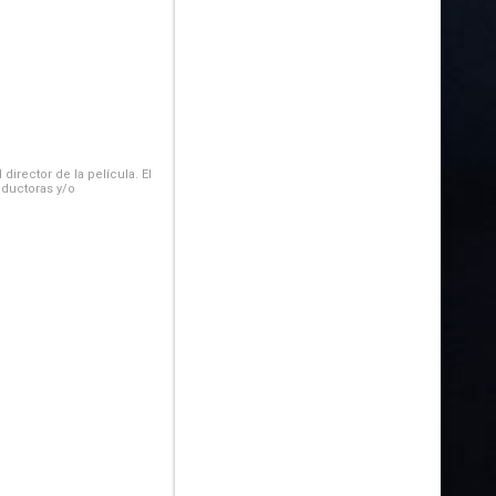
irector de la película. El
oductoras y/o