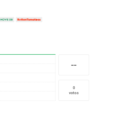
--
0
votos