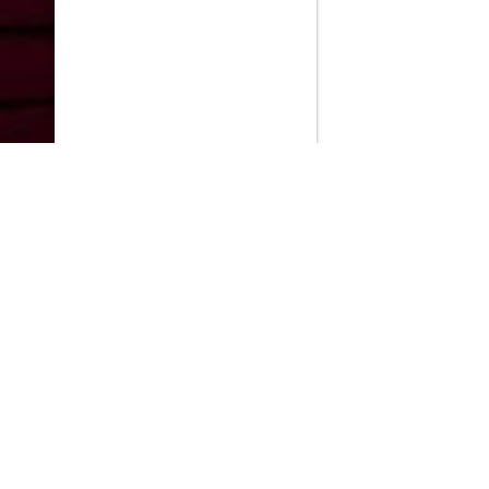
PlayMax
2026
Series populares
La Casa del Dragón
Silo
Stuart no consigue salvar el universo
Ted Lasso
Operaciones especiales: Lioness