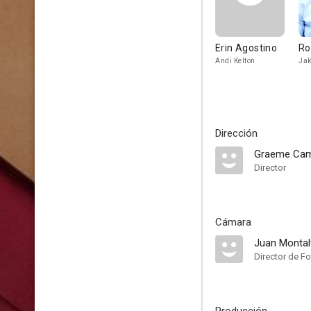
Erin Agostino
Ro
Andi Kelton
Jak
Dirección
Graeme Cam
Director
Cámara
Juan Monta
Director de Fo