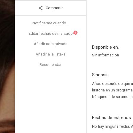
Compartir
Notificarme cuando...
N
Editar fechas de marcado
Añadir nota privada
Disponible en...
Añadir a la lista/s
Sin información
Recomendar
Sinopsis
Años después de que un
historia en un programa
búsqueda de su amor n
Fechas de estrenos
No hay ninguna fecha.
A