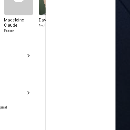
Madeleine
David Reale
Joey Belfiore
Clint Russe
Claude
Ned
Ghost of Christmas
Past/Bobby
Franny
inal