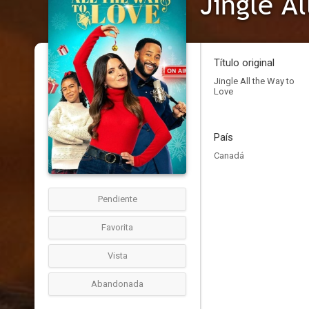
Jingle A
Título original
Jingle All the Way to
Love
País
Canadá
Pendiente
Favorita
Vista
Abandonada