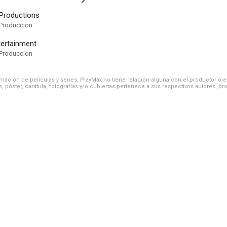
Productions
Produccion
tertainment
Produccion
ación de películas y series, PlayMax no tiene relación alguna con el productor o el d
, póster, carátula, fotografías y/o cubiertas pertenece a sus respectivos autores, pr