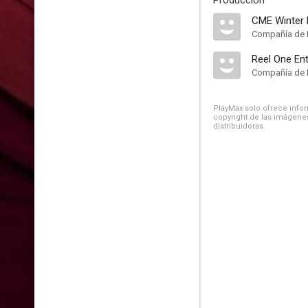
Producción
CME Winter 
Compañía de 
Reel One En
Compañía de 
PlayMax solo ofrece inform
copyright de las imágenes
distribuidoras.