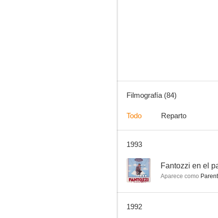
La estudiante, el rector y Jaimito el playboy
6.0
Filmografía (84)
Todo
Reparto
1993
La doctora del regimiento
5.0
--
Fantozzi en el p
Aparece como
Parente
1992