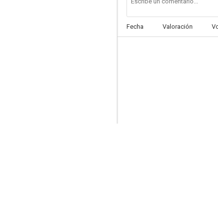
Fecha
Valoración
V
Il muro di gomma
--
I ragazzi della 3 C
--