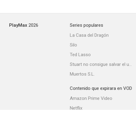
Mujer casada muy complaciente
PlayMax
2026
Series populares
--
La Casa del Dragón
Silo
Ted Lasso
Stuart no consigue salvar el universo
Muertos S.L.
Contenido que expirara en VOD
El gran caracol
Amazon Prime Video
--
Netflix
Filmin
Movistar+