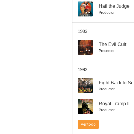
--
Hail the Judge
Productor
1993
--
The Evil Cult
Presenter
1992
6.5
Fight Back to Sc
Productor
--
Royal Tramp II
Productor
Ver todo