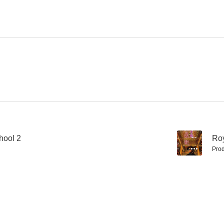
hool 2
--
Ro
Prod