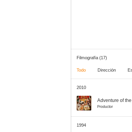
Royal Tramp II
--
Filmografía (17)
Todo
Dirección
Es
2010
Kung Fu vs Acrobatic
--
Adventure of the
Productor
1994