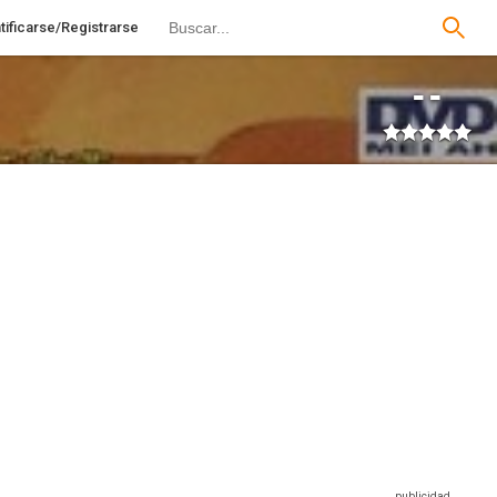
tificarse/Registrarse
--