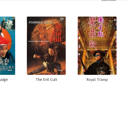
--
--
--
Judge
The Evil Cult
Royal Tramp
--
--
--