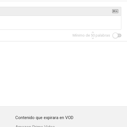
Mínimo de
50
palabras
Contenido que expirara en VOD