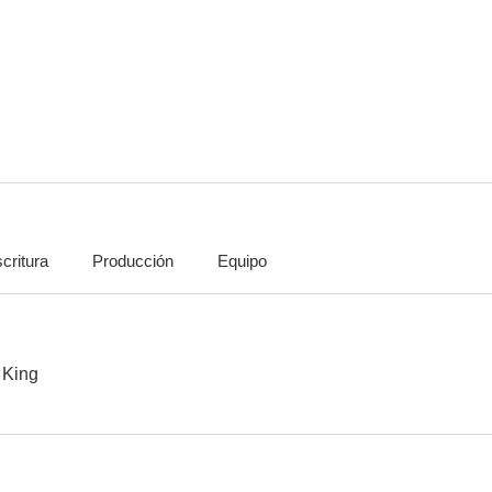
Casino Raiders II
Lee Rock
Dances with t
--
--
critura
Producción
Equipo
Casino Raiders
God of Gamblers
Crocodile 
 King