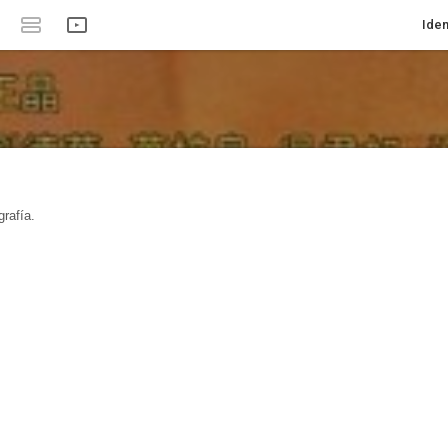
Iden
rafía.