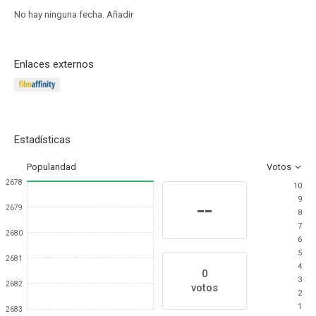
No hay ninguna fecha.
Añadir
Enlaces externos
Estadísticas
Popularidad
Votos
2678
10
9
--
2679
8
7
2680
6
5
2681
4
0
3
2682
votos
2
1
2683