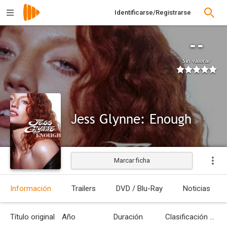
Identificarse/Registrarse
--
Sin valorar
Jess Glynne: Enough
Marcar ficha
Información
Trailers
DVD / Blu-Ray
Noticias
Título original
Año
Duración
Clasificación por edades