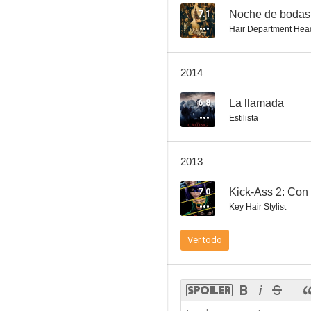
7.1
Noche de bodas
Hair Department Hea
La puerta
2014
--
6.8
La llamada
Estilista
2013
7.0
Kick-Ass 2: Con
Key Hair Stylist
Accidental Friendship
Ver todo
--