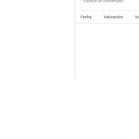
Fecha
Valoración
V
Un visitante en Navidad
--
El precio del triunfo