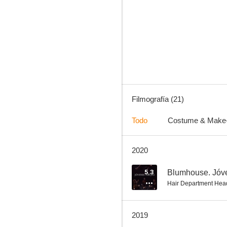
Shoot 'Em Up: En el punto de mira
6.8
Filmografía (21)
Todo
Costume & Make
2020
La llamada
4.7
5.3
Blumhouse. Jóve
Hair Department Hea
2019