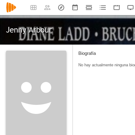
Jenny Arbour
Biografía
No hay actualmente ninguna biog